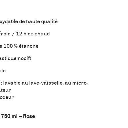
xydable de haute qualité
froid / 12 h de chaud
e 100 % étanche
stique nocif)
ble
 : lavable au lave-vaisselle, au micro-
ateur
i odeur
e 750 ml – Rose