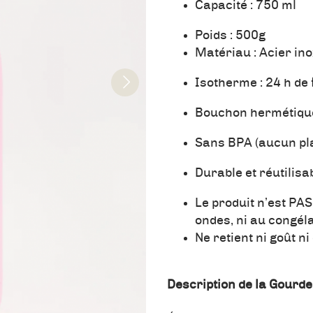
Capacité : 750 ml
Poids : 500g
Matériau : Acier ino
Isotherme : 24 h de 
Bouchon hermétiqu
Sans BPA (aucun pla
Durable et réutilisa
Le produit n’est PAS
ondes, ni au congél
Ne retient ni goût n
Description de la Gourd