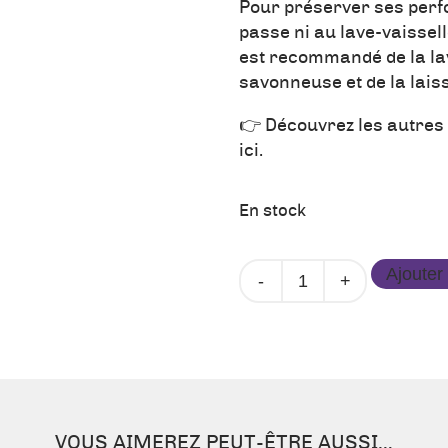
Pour préserver ses perfo
passe ni au lave-vaissell
est recommandé de la la
savonneuse et de la laiss
👉 Découvrez les autres 
ici.
En stock
quantité
Ajouter
de
Gourde
750
ml
-
Rose
VOUS AIMEREZ PEUT-ÊTRE AUSSI…