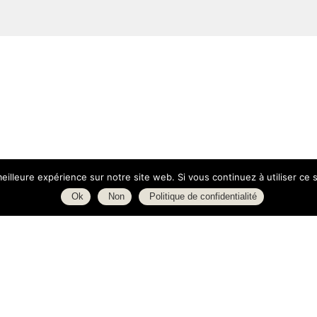
 500 ml - M. Souris
Gourde 350 ml - Mme
26,90
€
22,90
€
eilleure expérience sur notre site web. Si vous continuez à utiliser ce
Ok
Non
Politique de confidentialité
ue d'Isly
Boutique
000 Rennes
À propos
ance
L’espace blog
C.G.V.
tact@margaux-deco.fr
Politique de