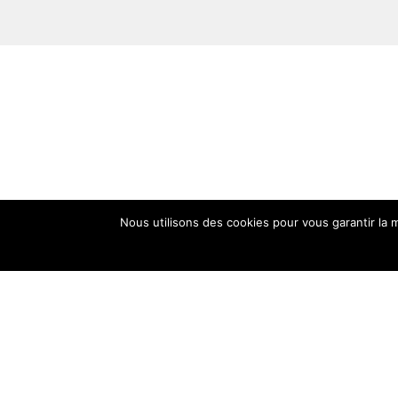
Gourde 500 ml - M. Chat
Gourde
26,90
€
Nous utilisons des cookies pour vous garantir la m
4 r
35
Fr
con