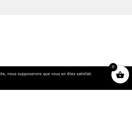
 Papillon
Gourde 500 ml - Monstera
34,50
€
0
 site, nous supposerons que vous en êtes satisfait.
Heures d’ouverture
Lundi : 14h - 19h
Du Mardi au Samedi : 10h - 19h