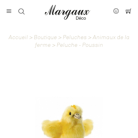
Nos marques
Contact
Accueil
>
Boutique
>
Peluches
>
Animaux de la
À propos
ferme
> Peluche - Poussin
Actus