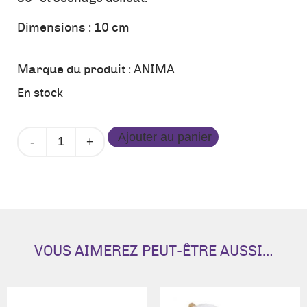
Dimensions : 10 cm
Marque du produit :
ANIMA
En stock
quantité
Ajouter au panier
de
Peluche
-
Poussin
VOUS AIMEREZ PEUT-ÊTRE AUSSI…