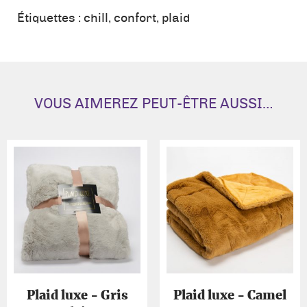
Sultan
Étiquettes :
chill
,
confort
,
plaid
-
Camel
VOUS AIMEREZ PEUT-ÊTRE AUSSI…
Plaid luxe - Gris
Plaid luxe - Camel