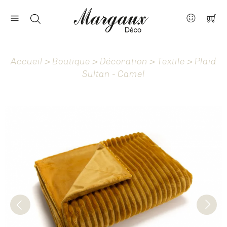
Nos marques
Contact
Accueil
>
Boutique
>
Décoration
>
Textile
> Plaid
À propos
Sultan - Camel
Actus