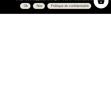
Ok
Non
Politique de confidentialité
Boutique
À propos
L’espace blog
C.G.V.
Politique de confidentialité
Heures d’ouverture
Lundi : 14h - 19h
Du Mardi au Samedi : 10h - 19h