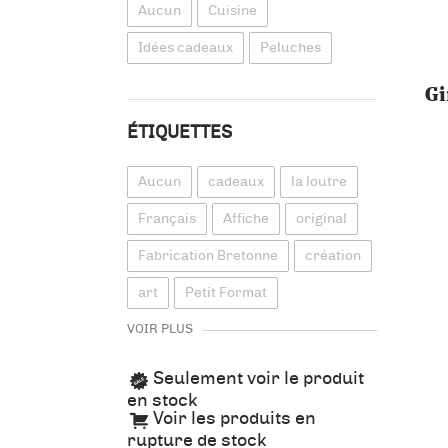
Aucun
Cuisine
Idées cadeaux
Peluches
Gi
ÉTIQUETTES
Aucun
cadeaux
la loutre
Français
Affiche
original
Fabrication Bretonne
création
art
Petit Format
VOIR PLUS
Seulement voir le produit
en stock
Voir les produits en
rupture de stock