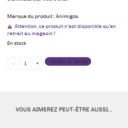
Marque du produit :
Animigos
Attention, ce produit n'est disponible qu'en
retrait au magasin !
En stock
quantité
Ajouter au panier
de
Girafe
Debout
-
42
cm
VOUS AIMEREZ PEUT-ÊTRE AUSSI…