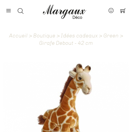
Nos marques
Contact
Accueil
>
Boutique
>
Idées cadeaux
>
Green
>
À propos
Girafe Debout - 42 cm
Actus