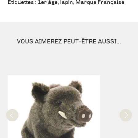
Fleurette
Étiquettes :
1er âge
,
lapin
,
Marque Française
Blanc
-
35
cm
VOUS AIMEREZ PEUT-ÊTRE AUSSI…