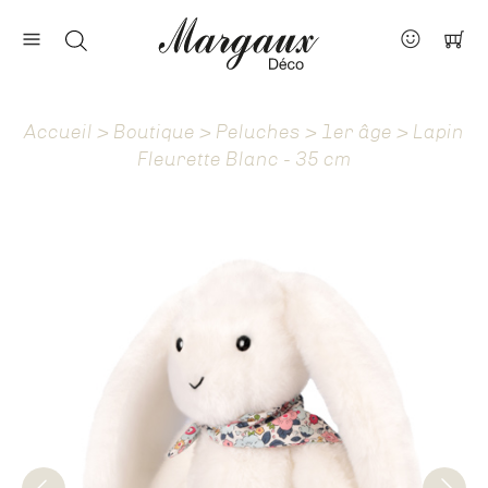
Nos marques
Contact
Accueil
>
Boutique
>
Peluches
>
1er âge
> Lapin
À propos
Fleurette Blanc - 35 cm
Actus