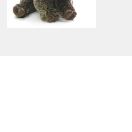
PELUCHES
Peluche - Sanglier 35cm
34,90
€