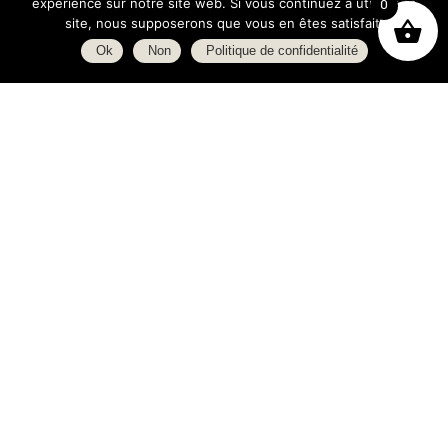
expérience sur notre site web. Si vous continuez à utiliser ce
0
site, nous supposerons que vous en êtes satisfait.
Ok
Non
Politique de confidentialité
Boutique
À propos
L’espace blog
C.G.V.
Politique de confidentialité
Heures d’ouverture