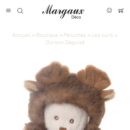
Nos marques
Contact
Accueil
>
Boutique
>
Peluches
>
Les ours
>
À propos
Ourson Déguisé
Actus